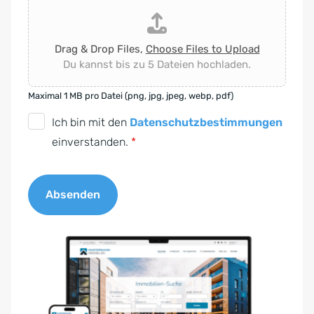
Drag & Drop Files,
Choose Files to Upload
Du kannst bis zu 5 Dateien hochladen.
Maximal 1 MB pro Datei (png, jpg, jpeg, webp, pdf)
D
Ich bin mit den
Datenschutzbestimmungen
S
einverstanden.
*
G
V
Absenden
O
-
A
E
l
i
t
n
e
v
r