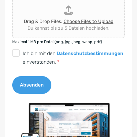
Drag & Drop Files,
Choose Files to Upload
Du kannst bis zu 5 Dateien hochladen.
Maximal 1 MB pro Datei (png, jpg, jpeg, webp, pdf)
D
Ich bin mit den
Datenschutzbestimmungen
S
einverstanden.
*
G
V
Absenden
O
-
A
E
l
i
t
n
e
v
r