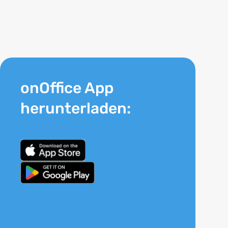
onOffice App
herunterladen: