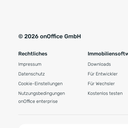
e
a
r
t
s
i
t
v
© 2026 onOffice GmbH
ä
e
n
:
Rechtliches
Immobiliensoft
d
n
Impressum
Downloads
i
Datenschutz
Für Entwickler
s
Cookie-Einstellungen
Für Wechsler
*
Nutzungsbedingungen
Kostenlos testen
onOffice enterprise