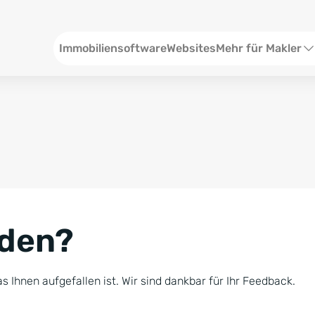
Header
Immobiliensoftware
Websites
Mehr für Makler
SEO und Content
W
Social Media
S
Social Ads
V
Google Ads
R
nden?
Newsletter-Pakete
B
Consulting
N
s Ihnen aufgefallen ist. Wir sind dankbar für Ihr Feedback.
Softwareschulunge