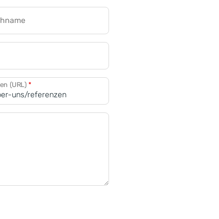
chname
CRM für Banken
den (URL)
*