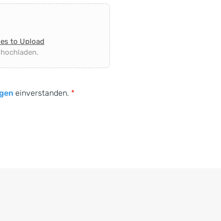
les to Upload
 hochladen.
gen
einverstanden.
*