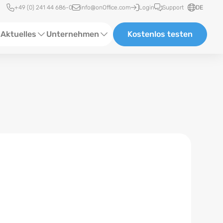
Schnellzugriff
+49 (0) 241 44 686-0
info@onOffice.com
Login
Support
DE
Aktuelles
Unternehmen
Kostenlos testen
ebinare
Über Uns
tatus-News
Partner und Kooperationen
eranstaltungen
Karriere
eferenzen
log
ewsletter
n