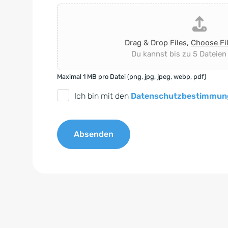
Drag & Drop Files,
Choose Fi
Du kannst bis zu 5 Dateien
Maximal 1 MB pro Datei (png, jpg, jpeg, webp, pdf)
D
Ich bin mit den
Datenschutzbestimmun
S
G
Absenden
V
O
A
-
l
E
t
i
e
n
r
v
n