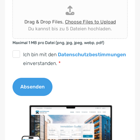
Drag & Drop Files,
Choose Files to Upload
Du kannst bis zu 5 Dateien hochladen.
Maximal 1 MB pro Datei (png, jpg, jpeg, webp, pdf)
D
Ich bin mit den
Datenschutzbestimmungen
S
einverstanden.
*
G
V
Absenden
O
-
A
E
l
i
t
n
e
v
r