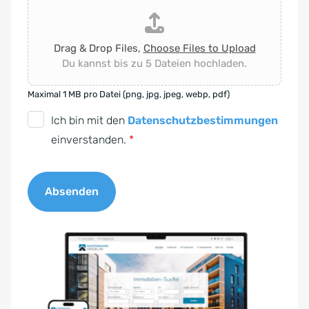
Drag & Drop Files,
Choose Files to Upload
Du kannst bis zu 5 Dateien hochladen.
Maximal 1 MB pro Datei (png, jpg, jpeg, webp, pdf)
D
Ich bin mit den
Datenschutzbestimmungen
S
einverstanden.
*
G
V
Absenden
O
-
A
E
l
i
t
n
e
v
r