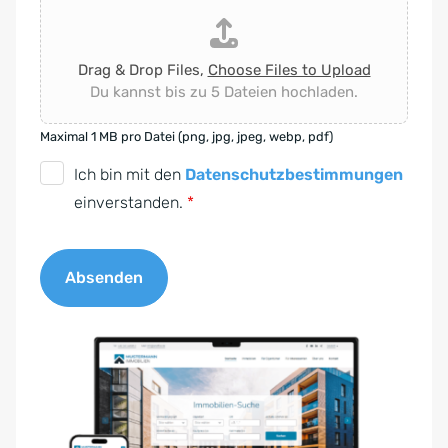
Drag & Drop Files,
Choose Files to Upload
Du kannst bis zu 5 Dateien hochladen.
Maximal 1 MB pro Datei (png, jpg, jpeg, webp, pdf)
D
Ich bin mit den
Datenschutzbestimmungen
S
einverstanden.
*
G
V
Absenden
O
-
A
E
l
i
t
n
e
v
r