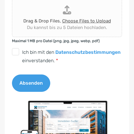
Drag & Drop Files,
Choose Files to Upload
Du kannst bis zu 5 Dateien hochladen.
Maximal 1 MB pro Datei (png, jpg, jpeg, webp, pdf)
D
Ich bin mit den
Datenschutzbestimmungen
S
einverstanden.
*
G
V
Absenden
O
-
A
E
l
i
t
n
e
v
r