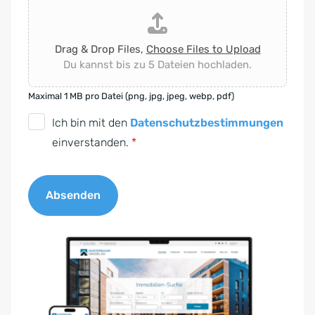
Drag & Drop Files,
Choose Files to Upload
Du kannst bis zu 5 Dateien hochladen.
Maximal 1 MB pro Datei (png, jpg, jpeg, webp, pdf)
D
Ich bin mit den
Datenschutzbestimmungen
S
einverstanden.
*
G
V
Absenden
O
-
A
E
l
i
t
n
e
v
r