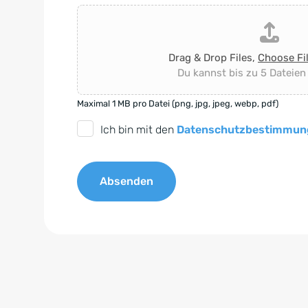
Drag & Drop Files,
Choose Fi
Du kannst bis zu 5 Dateien
Maximal 1 MB pro Datei (png, jpg, jpeg, webp, pdf)
D
Ich bin mit den
Datenschutzbestimmun
S
G
Absenden
V
O
A
-
l
E
t
i
e
n
r
v
n