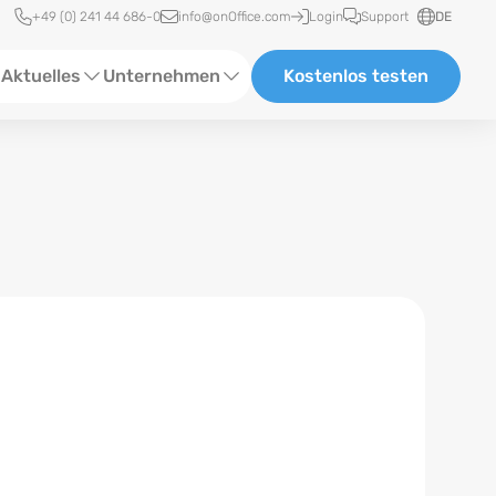
Schnellzugriff
+49 (0) 241 44 686-0
info@onOffice.com
Login
Support
DE
Aktuelles
Unternehmen
Kostenlos testen
ebinare
Über Uns
tatus-News
Partner und Kooperationen
eranstaltungen
Karriere
eferenzen
log
ewsletter
n