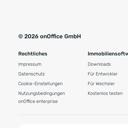
e
a
r
t
s
i
t
v
© 2026 onOffice GmbH
ä
e
n
:
Rechtliches
Immobiliensoft
d
n
Impressum
Downloads
i
Datenschutz
Für Entwickler
s
Cookie-Einstellungen
Für Wechsler
*
Nutzungsbedingungen
Kostenlos testen
onOffice enterprise