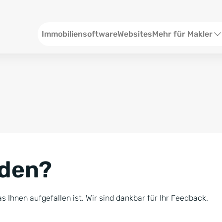
Header
Immobiliensoftware
Websites
Mehr für Makler
SEO und Content
W
Social Media
S
Social Ads
V
Google Ads
R
nden?
Newsletter-Pakete
B
Consulting
N
s Ihnen aufgefallen ist. Wir sind dankbar für Ihr Feedback.
Softwareschulunge