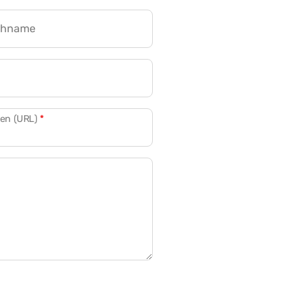
chname
CRM für Banken
den (URL)
*