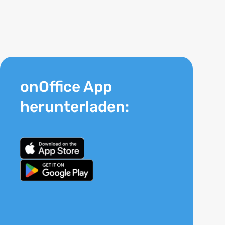
onOffice App
herunterladen: