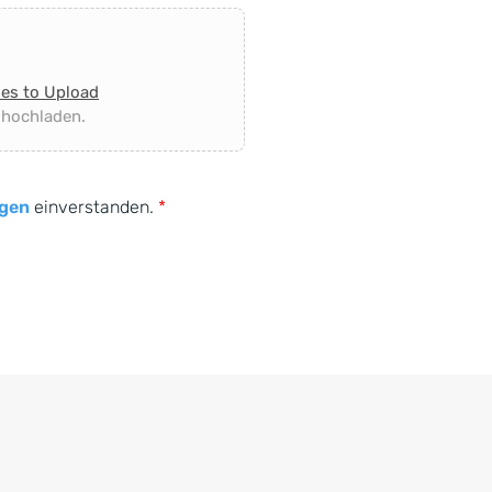
les to Upload
 hochladen.
gen
einverstanden.
*