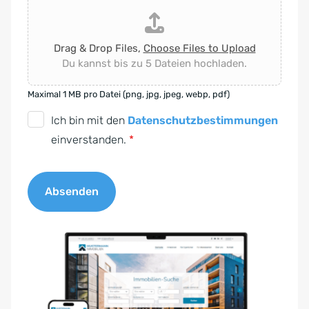
Drag & Drop Files,
Choose Files to Upload
Du kannst bis zu 5 Dateien hochladen.
Maximal 1 MB pro Datei (png, jpg, jpeg, webp, pdf)
D
Ich bin mit den
Datenschutzbestimmungen
S
einverstanden.
*
G
V
Absenden
O
-
A
E
l
i
t
n
e
v
r