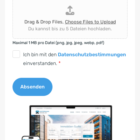
Drag & Drop Files,
Choose Files to Upload
Du kannst bis zu 5 Dateien hochladen.
Maximal 1 MB pro Datei (png, jpg, jpeg, webp, pdf)
D
Ich bin mit den
Datenschutzbestimmungen
S
einverstanden.
*
G
V
Absenden
O
-
A
E
l
i
t
n
e
v
r