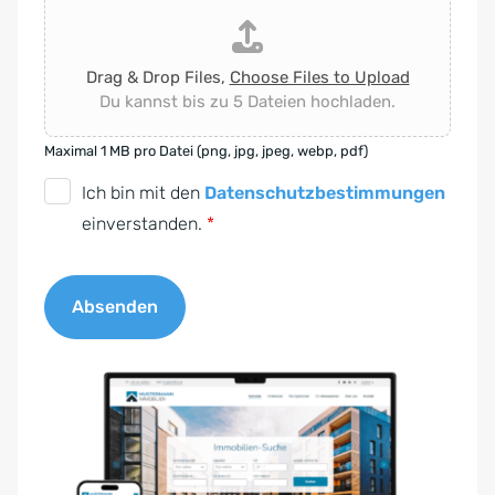
Drag & Drop Files,
Choose Files to Upload
Du kannst bis zu 5 Dateien hochladen.
Maximal 1 MB pro Datei (png, jpg, jpeg, webp, pdf)
D
Ich bin mit den
Datenschutzbestimmungen
S
einverstanden.
*
G
V
Absenden
O
-
A
E
l
i
t
n
e
v
r