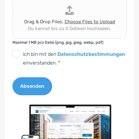
Drag & Drop Files,
Choose Files to Upload
Du kannst bis zu 5 Dateien hochladen.
Maximal 1 MB pro Datei (png, jpg, jpeg, webp, pdf)
D
Ich bin mit den
Datenschutzbestimmungen
S
einverstanden.
*
G
V
Absenden
O
-
A
E
l
i
t
n
e
v
r