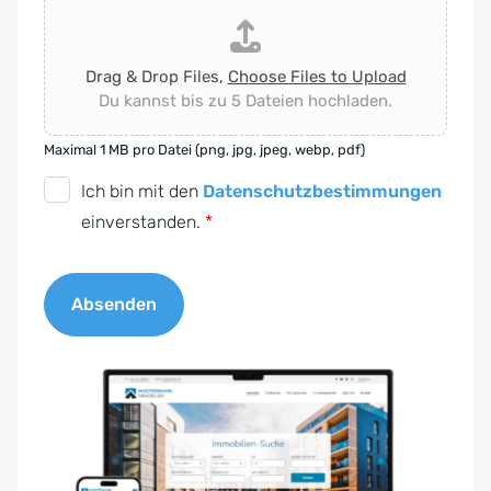
Drag & Drop Files,
Choose Files to Upload
Du kannst bis zu 5 Dateien hochladen.
Maximal 1 MB pro Datei (png, jpg, jpeg, webp, pdf)
D
Ich bin mit den
Datenschutzbestimmungen
S
einverstanden.
*
G
V
Absenden
O
-
A
E
l
i
t
n
e
v
r