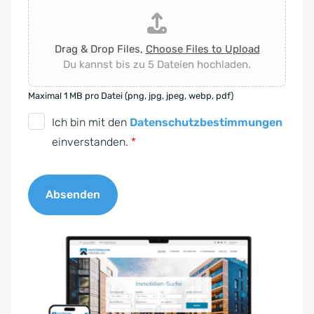
Drag & Drop Files,
Choose Files to Upload
Du kannst bis zu 5 Dateien hochladen.
Maximal 1 MB pro Datei (png, jpg, jpeg, webp, pdf)
D
Ich bin mit den
Datenschutzbestimmungen
S
einverstanden.
*
G
V
Absenden
O
-
A
E
l
i
t
n
e
v
r