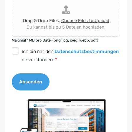
Drag & Drop Files,
Choose Files to Upload
Du kannst bis zu 5 Dateien hochladen.
Maximal 1 MB pro Datei (png, jpg, jpeg, webp, pdf)
D
Ich bin mit den
Datenschutzbestimmungen
S
einverstanden.
*
G
V
Absenden
O
-
A
E
l
i
t
n
e
v
r