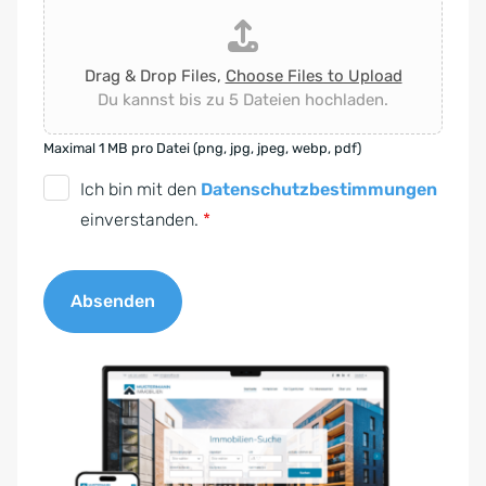
Drag & Drop Files,
Choose Files to Upload
Du kannst bis zu 5 Dateien hochladen.
Maximal 1 MB pro Datei (png, jpg, jpeg, webp, pdf)
D
Ich bin mit den
Datenschutzbestimmungen
S
einverstanden.
*
G
V
Absenden
O
-
A
E
l
i
t
n
e
v
r