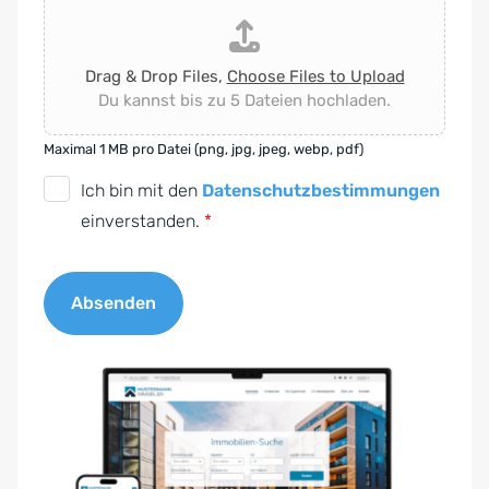
Drag & Drop Files,
Choose Files to Upload
Du kannst bis zu 5 Dateien hochladen.
Maximal 1 MB pro Datei (png, jpg, jpeg, webp, pdf)
D
Ich bin mit den
Datenschutzbestimmungen
S
einverstanden.
*
G
V
Absenden
O
-
A
E
l
i
t
n
e
v
r