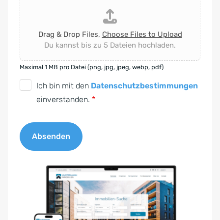
Drag & Drop Files,
Choose Files to Upload
Du kannst bis zu 5 Dateien hochladen.
Maximal 1 MB pro Datei (png, jpg, jpeg, webp, pdf)
D
Ich bin mit den
Datenschutzbestimmungen
S
einverstanden.
*
G
V
Absenden
O
-
A
E
l
i
t
n
e
v
r