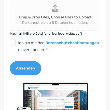
Drag & Drop Files,
Choose Files to Upload
Du kannst bis zu 5 Dateien hochladen.
Maximal 1 MB pro Datei (png, jpg, jpeg, webp, pdf)
D
Ich bin mit den
Datenschutzbestimmungen
S
einverstanden.
*
G
V
Absenden
O
-
A
E
l
i
t
n
e
v
r