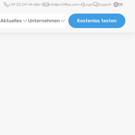
Schnellzugriff
+49 (0) 241 44 686-0
info@onOffice.com
Login
Support
DE
Aktuelles
Unternehmen
Kostenlos testen
ebinare
Über Uns
tatus-News
Partner und Kooperationen
eranstaltungen
Karriere
eferenzen
log
ewsletter
n