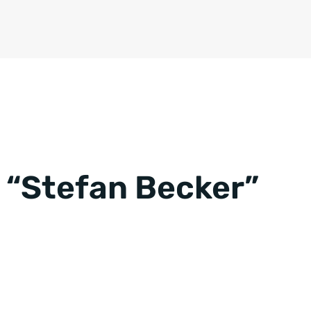
CRM für Banken
n “Stefan Becker”