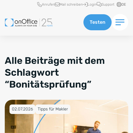
Schnellzugriff
Anrufen
Mail schreiben
Login
Support
DE
Testen
Alle Beiträge mit dem
Schlagwort
“Bonitätsprüfung”
Veröffentlicht am 02.07.2026
02.07.2026
Tipps für Makler