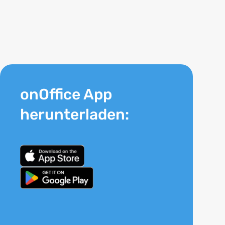
onOffice App
herunterladen: