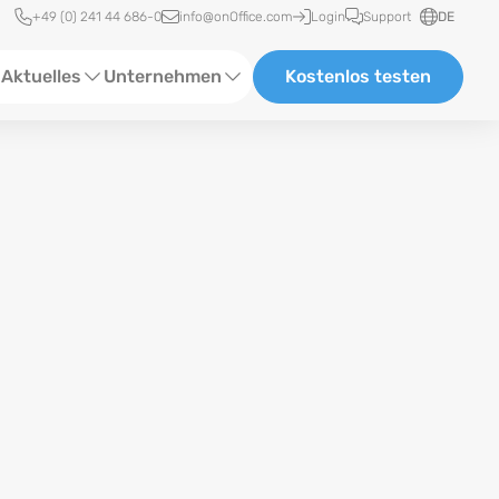
Schnellzugriff
+49 (0) 241 44 686-0
info@onOffice.com
Login
Support
DE
Aktuelles
Unternehmen
Kostenlos testen
ebinare
Über Uns
tatus-News
Partner und Kooperationen
eranstaltungen
Karriere
eferenzen
log
ewsletter
n