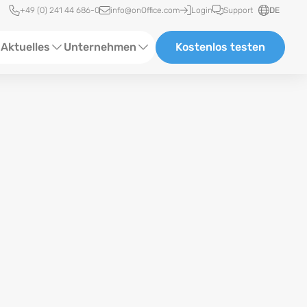
Schnellzugriff
+49 (0) 241 44 686-0
info@onOffice.com
Login
Support
DE
Aktuelles
Unternehmen
Kostenlos testen
ebinare
Über Uns
tatus-News
Partner und Kooperationen
eranstaltungen
Karriere
eferenzen
log
ewsletter
n