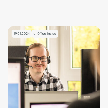
CRM für Banken
Veröffentlicht am 19.01.2024
19.01.2024
onOffice Inside