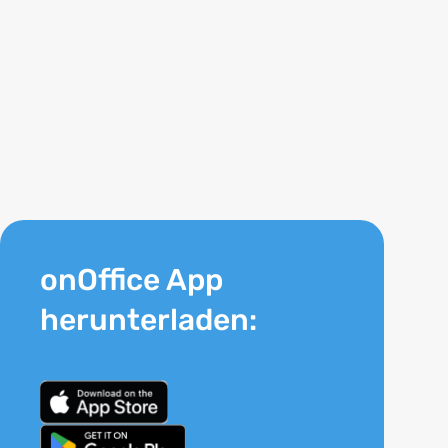
onOffice App
herunterladen: