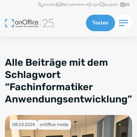
Schnellzugriff
Anrufen
Mail schreiben
Login
Support
DE
Testen
Alle Beiträge mit dem
Schlagwort
“Fachinformatiker
Anwendungsentwicklung”
Veröffentlicht am 08.03.2024
08.03.2024
onOffice Inside