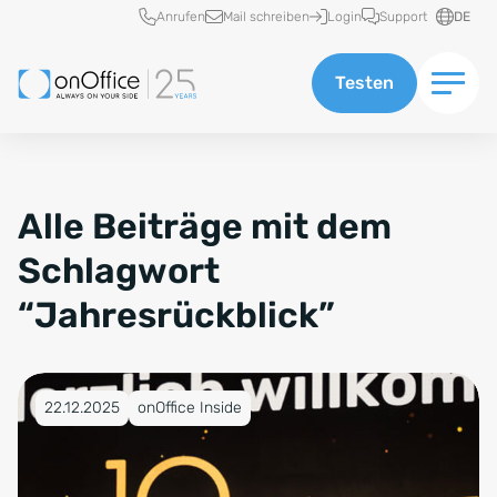
Schnellzugriff
Anrufen
Mail schreiben
Login
Support
DE
Testen
Alle Beiträge mit dem
Schlagwort
“Jahresrückblick”
Veröffentlicht am 22.12.2025
22.12.2025
onOffice Inside