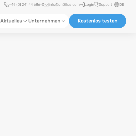
Schnellzugriff
+49 (0) 241 44 686-0
info@onOffice.com
Login
Support
DE
Aktuelles
Unternehmen
Kostenlos testen
ebinare
Über Uns
tatus-News
Partner und Kooperationen
eranstaltungen
Karriere
eferenzen
log
ewsletter
n