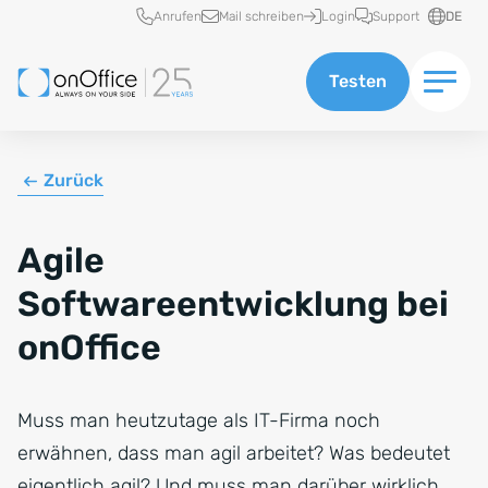
Schnellzugriff
Anrufen
Mail schreiben
Login
Support
DE
Testen
Zurück
Agile
Softwareentwicklung bei
onOffice
Muss man heutzutage als IT-Firma noch
erwähnen, dass man agil arbeitet? Was bedeutet
eigentlich agil? Und muss man darüber wirklich