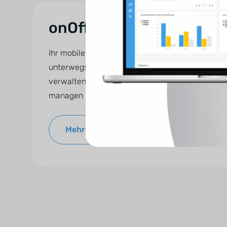
onOffice App
Ihr mobiles Büro: Mit der passenden App zur So
unterwegs immer und überall Zugriff auf all Ihre
verwalten, E-Mails beantworten, Termine organi
managen und mehr – alles easy möglich.
Mehr zur onOffice App