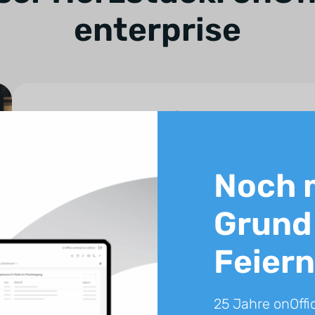
enterprise
Immobiliensoftware
onOffice enterprise wurde gemeinsam mit Profis aus de
Noch 
Software für unabhängige Immobilienunternehmen. Der
Flexibilität – so individuell wie Sie.
Grund
Immobiliensoftware kennenlernen
Feiern
25 Jahre onOffi