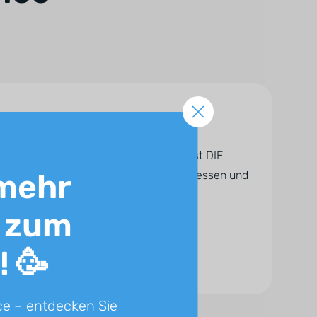
r Immobilienbranche entwickelt und ist DIE
mehr
 Fokus liegt auf automatisierten Prozessen und
 zum
! 🥳
ce – entdecken Sie