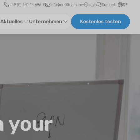
Schnellzugriff
+49 (0) 241 44 686-0
info@onOffice.com
Login
Support
DE
Aktuelles
Unternehmen
Kostenlos testen
ebinare
Über Uns
tatus-News
Partner und Kooperationen
eranstaltungen
Karriere
eferenzen
log
n your
ewsletter
n