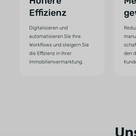
Höhere
Me
Effizienz
ge
Digitalisieren und
Reduz
automatisieren Sie Ihre
manu
Workflows und steigern Sie
schaf
die Effizienz in Ihrer
den d
Immobilienvermarktung.
Kund
Un