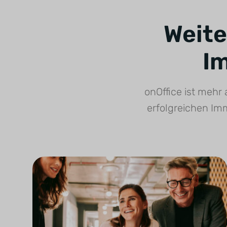
Weite
I
onOffice ist mehr 
erfolgreichen Im