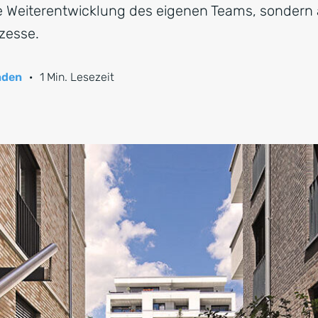
 Weiterentwicklung des eigenen Teams, sondern a
zesse.
CRM für Banken
nden
·
1 Min. Lesezeit