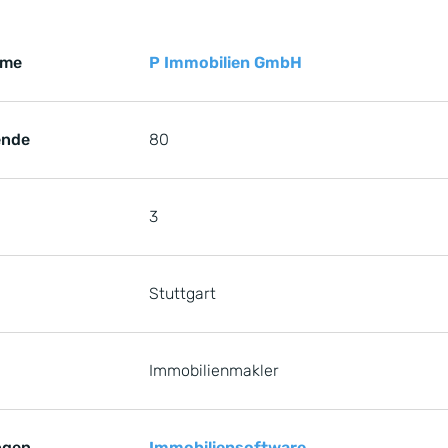
Key Facts zur Referenz von der P Immobilien GmbH, 7 Obj
erenz von der P Immobilien GmbH
ame
P Immobilien GmbH
ende
80
3
Stuttgart
Immobilienmakler
ngen
Immobiliensoftware