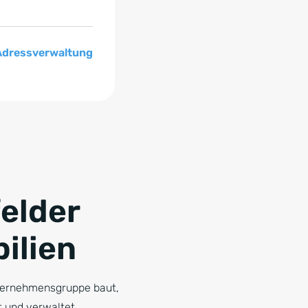
Adressverwaltung
felder
ilien
nternehmensgruppe baut,
t und verwaltet