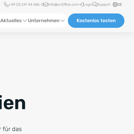
Schnellzugriff
+49 (0) 241 44 686-0
info@onOffice.com
Login
Support
DE
Aktuelles
Unternehmen
Kostenlos testen
ebinare
Über Uns
tatus-News
Partner und Kooperationen
eranstaltungen
Karriere
eferenzen
ien
log
ewsletter
r für das
n