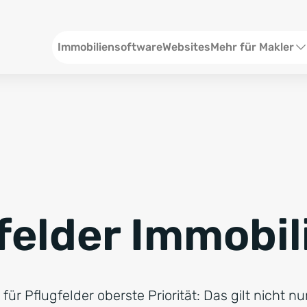
Header
Immobiliensoftware
Websites
Mehr für Makler
SEO und Content
W
Social Media
S
Social Ads
V
Google Ads
R
felder Immobil
Newsletter-Pakete
B
Consulting
N
 für Pflugfelder oberste Priorität: Das gilt nicht nu
Softwareschulunge