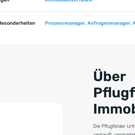
Besonderheiten
Prozessmanager
,
Anfragenmanager
,
e springen
Über
Pflug
Immob
Die Pflugfelder U
verkauft, vermiete