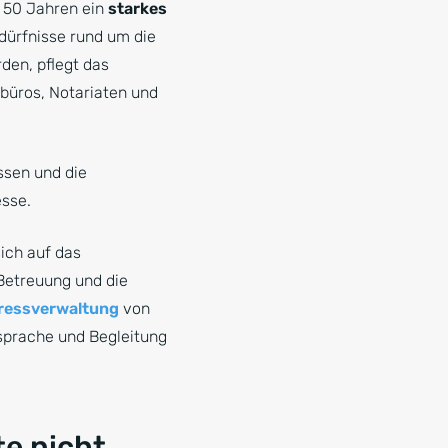
n 50 Jahren ein
starkes
dürfnisse rund um die
den, pflegt das
büros, Notariaten und
issen und die
esse.
sich auf das
Betreuung und die
ressverwaltung
von
nsprache und Begleitung
e nicht