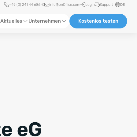
Schnellzugriff
+49 (0) 241 44 686-0
info@onOffice.com
Login
Support
DE
Aktuelles
Unternehmen
Kostenlos testen
ebinare
Über Uns
tatus-News
Partner und Kooperationen
eranstaltungen
Karriere
eferenzen
log
ewsletter
e eG
n