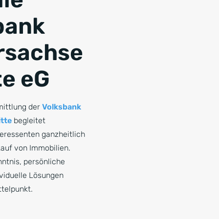
bank
rsachse
te eG
mittlung der
Volksbank
tte
begleitet
eressenten ganzheitlich
auf von Immobilien.
ntnis, persönliche
viduelle Lösungen
ttelpunkt.