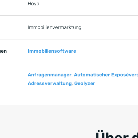
Hoya
Immobilienvermarktung
gen
Immobiliensoftware
Anfragenmanager
,
Automatischer Exposéver
Adressverwaltung
,
Geolyzer
e springen
Über 