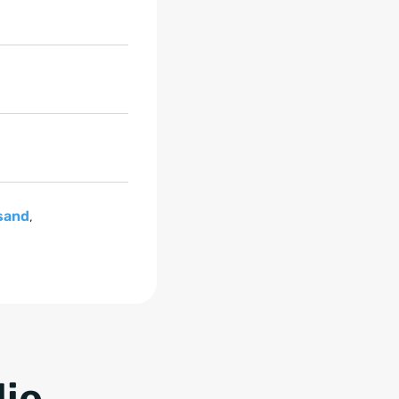
sand
,
die