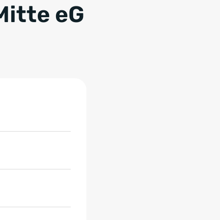
itte eG
 eG, 7 Objekte