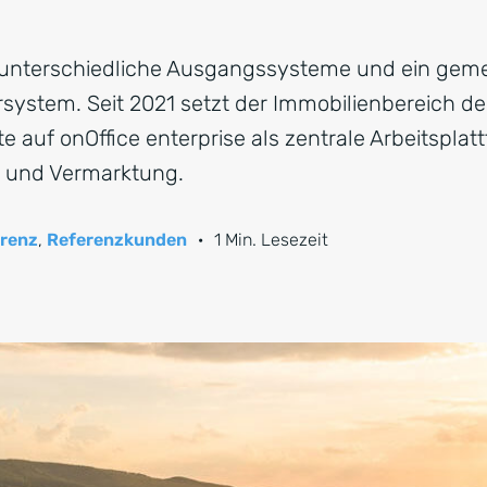
CRM für Banken
unterschiedliche Ausgangssysteme und ein gemei
rsystem. Seit 2021 setzt der Immobilienbereich d
 auf onOffice enterprise als zentrale Arbeitsplatt
g und Vermarktung.
renz
,
Referenzkunden
·
1 Min. Lesezeit