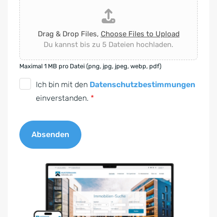
Drag & Drop Files,
Choose Files to Upload
Du kannst bis zu 5 Dateien hochladen.
Maximal 1 MB pro Datei (png, jpg, jpeg, webp, pdf)
D
Ich bin mit den
Datenschutzbestimmungen
S
einverstanden.
*
G
V
Absenden
O
-
A
E
l
i
t
n
e
v
r