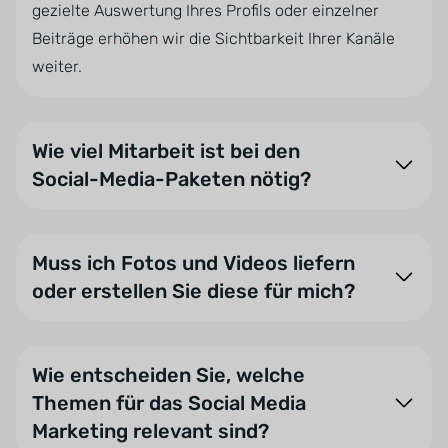
gezielte Auswertung Ihres Profils oder einzelner
Beiträge erhöhen wir die Sichtbarkeit Ihrer Kanäle
weiter.
Wie viel Mitarbeit ist bei den
Social-Media-Paketen nötig?
Im Paket Social Media plus erstellen unsere
Experten einen allgemeinen Redaktionsplan und
Muss ich Fotos und Videos liefern
kümmern sich um die Erstellung der Inhalte sowie
oder erstellen Sie diese für mich?
deren Veröffentlichung. Sie müssen sich also nach
der Konzeptionierung um nichts kümmern. Wenn Sie
Persönlichkeit steigert die Interaktion. Im Paket
möchten, dürfen Sie natürlich jederzeit auch eigene
Social Media expert sind Fotos oder Videos von
Wie entscheiden Sie, welche
Postings veröffentlichen.
Ihrem Unternehmen eine Grundvoraussetzung.
Themen für das Social Media
Unabhängig davon empfehlen wir Ihnen immer, uns
Marketing relevant sind?
Im Paket Social Media expert ist Ihre Mitarbeit
Bilder Ihres Unternehmens zur Verfügung zu stellen,