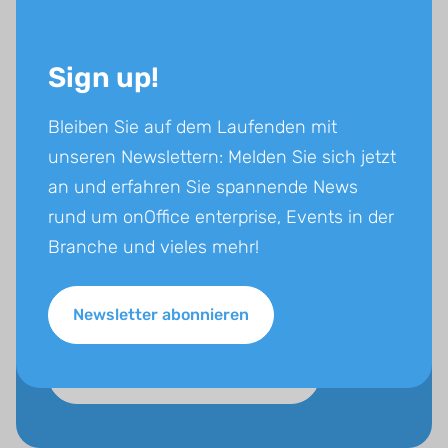
Sign up!
Kostenloses Social Media
Bleiben Sie auf dem Laufenden mit
Quick Audit
unseren Newslettern: Melden Sie sich jetzt
an und erfahren Sie spannende News
Wir zeigen Ihnen, woran Sie sind: Egal, ob
rund um onOffice enterprise, Events in der
Instagram, Facebook oder Google Business
Branche und vieles mehr!
Profil: Mit unserem kostenlosen Social Media
Quick Audit analysieren wir Ihren Social-Media-
Auftritt.
Newsletter abonnieren
Kostenlosen Check anfragen