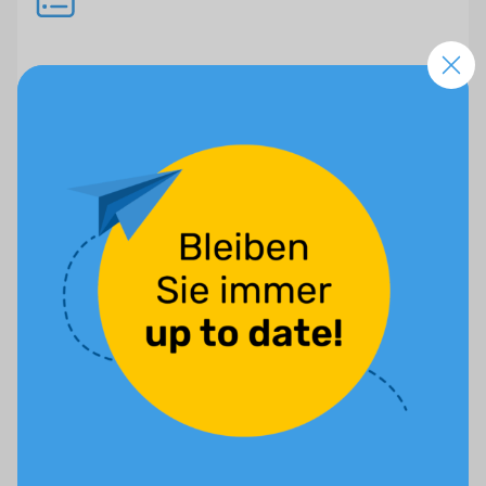
Direkte
Handlungsempfehlungen
Verbesserungsbedarf? Wir geben Ihnen konkrete
Empfehlungen an die Hand.
Umsetzung von Profis?
Mit unseren Social-Media-Paketen zum Top-Content
– wir beraten Sie gerne.