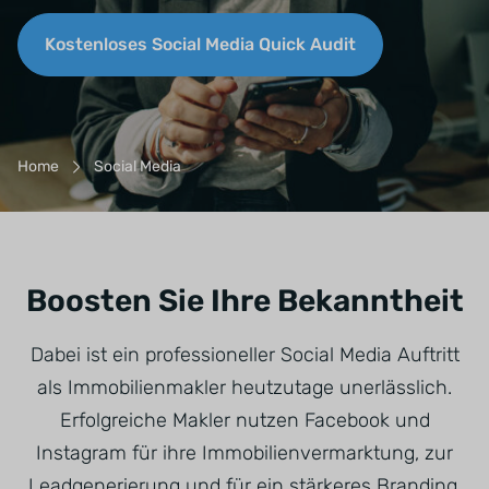
Kostenloses Social Media Quick Audit
Breadcrumb-Navigation
Home
Social Media
Boosten Sie Ihre Bekanntheit
Dabei ist ein professioneller Social Media Auftritt
als Immobilienmakler heutzutage unerlässlich.
Erfolgreiche Makler nutzen Facebook und
Instagram für ihre Immobilienvermarktung, zur
Leadgenerierung und für ein stärkeres Branding.