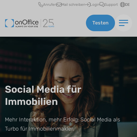
Schnellzugriff
Anrufen
Mail schreiben
Login
Support
DE
Testen
Social Media für
Immobilien
Mehr Interaktion, mehr Erfolg: Social Media als
Turbo für Immobilienmakler.