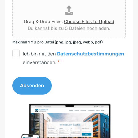
Drag & Drop Files,
Choose Files to Upload
Du kannst bis zu 5 Dateien hochladen.
Maximal 1 MB pro Datei (png, jpg, jpeg, webp, pdf)
D
Ich bin mit den
Datenschutzbestimmungen
S
einverstanden.
*
G
V
Absenden
O
-
A
E
l
i
t
n
e
v
r