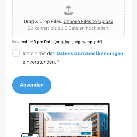
Drag & Drop Files,
Choose Files to Upload
Du kannst bis zu 5 Dateien hochladen.
Maximal 1 MB pro Datei (png, jpg, jpeg, webp, pdf)
D
Ich bin mit den
Datenschutzbestimmungen
S
einverstanden.
*
G
V
Absenden
O
-
A
E
l
i
t
n
e
v
r