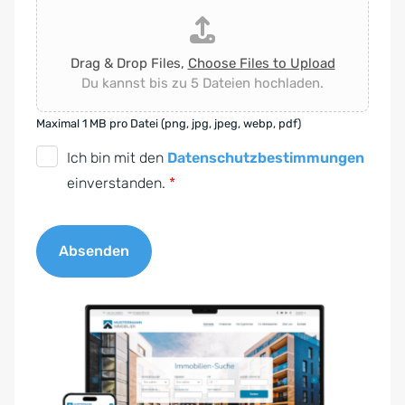
Drag & Drop Files,
Choose Files to Upload
Du kannst bis zu 5 Dateien hochladen.
Maximal 1 MB pro Datei (png, jpg, jpeg, webp, pdf)
D
Ich bin mit den
Datenschutzbestimmungen
S
einverstanden.
*
G
V
Absenden
O
-
A
E
l
i
t
n
e
v
r