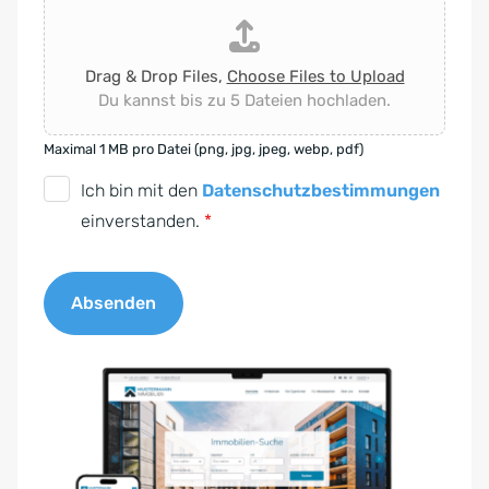
Drag & Drop Files,
Choose Files to Upload
Du kannst bis zu 5 Dateien hochladen.
Maximal 1 MB pro Datei (png, jpg, jpeg, webp, pdf)
D
Ich bin mit den
Datenschutzbestimmungen
S
einverstanden.
*
G
V
Absenden
O
-
A
E
l
i
t
n
e
v
r