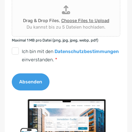
Drag & Drop Files,
Choose Files to Upload
Du kannst bis zu 5 Dateien hochladen.
Maximal 1 MB pro Datei (png, jpg, jpeg, webp, pdf)
D
Ich bin mit den
Datenschutzbestimmungen
S
einverstanden.
*
G
V
Absenden
O
-
A
E
l
i
t
n
e
v
r