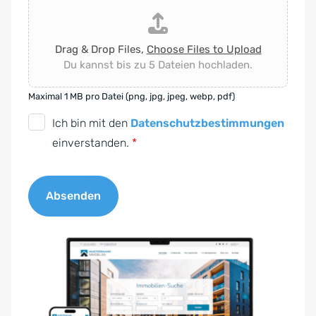
Drag & Drop Files,
Choose Files to Upload
Du kannst bis zu 5 Dateien hochladen.
Maximal 1 MB pro Datei (png, jpg, jpeg, webp, pdf)
D
Ich bin mit den
Datenschutzbestimmungen
S
einverstanden.
*
G
V
Absenden
O
-
A
E
l
i
t
n
e
v
r