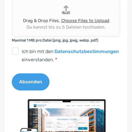
Drag & Drop Files,
Choose Files to Upload
Du kannst bis zu 5 Dateien hochladen.
Maximal 1 MB pro Datei (png, jpg, jpeg, webp, pdf)
D
Ich bin mit den
Datenschutzbestimmungen
S
einverstanden.
*
G
V
Absenden
O
-
A
E
l
i
t
n
e
v
r