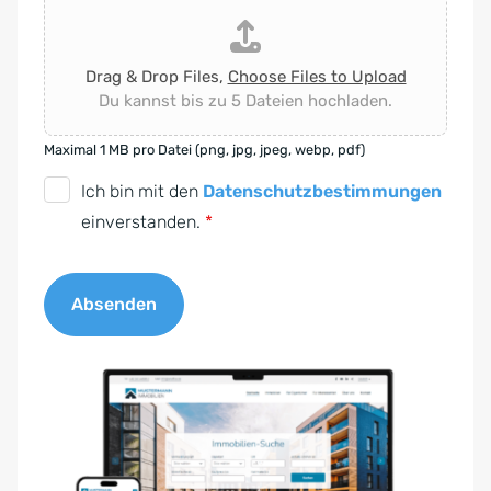
Drag & Drop Files,
Choose Files to Upload
Du kannst bis zu 5 Dateien hochladen.
Maximal 1 MB pro Datei (png, jpg, jpeg, webp, pdf)
D
Ich bin mit den
Datenschutzbestimmungen
S
einverstanden.
*
G
V
Absenden
O
-
A
E
l
i
t
n
e
v
r