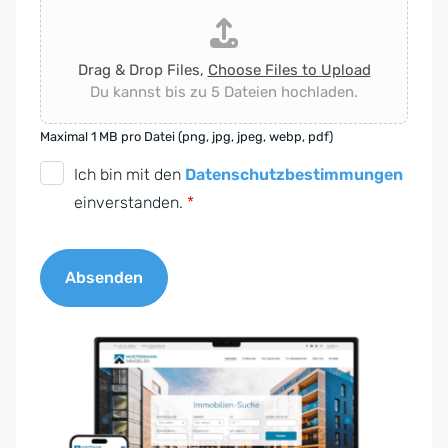
Drag & Drop Files,
Choose Files to Upload
Du kannst bis zu 5 Dateien hochladen.
Maximal 1 MB pro Datei (png, jpg, jpeg, webp, pdf)
D
Ich bin mit den
Datenschutzbestimmungen
S
einverstanden.
*
G
V
Absenden
O
-
A
E
l
i
t
n
e
v
r