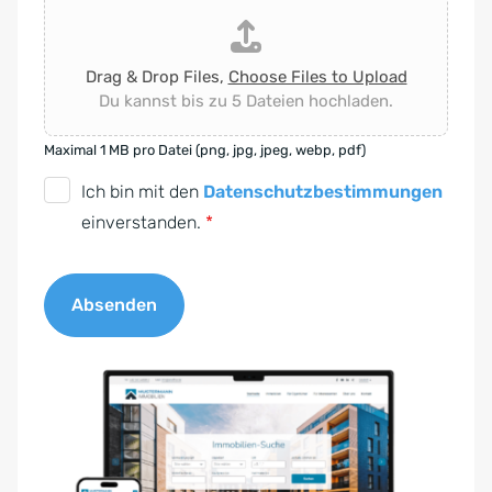
Drag & Drop Files,
Choose Files to Upload
Du kannst bis zu 5 Dateien hochladen.
Maximal 1 MB pro Datei (png, jpg, jpeg, webp, pdf)
D
Ich bin mit den
Datenschutzbestimmungen
S
einverstanden.
*
G
V
Absenden
O
-
A
E
l
i
t
n
e
v
r