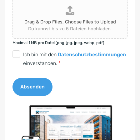
Drag & Drop Files,
Choose Files to Upload
Du kannst bis zu 5 Dateien hochladen.
Maximal 1 MB pro Datei (png, jpg, jpeg, webp, pdf)
D
Ich bin mit den
Datenschutzbestimmungen
S
einverstanden.
*
G
V
Absenden
O
-
A
E
l
i
t
n
e
v
r