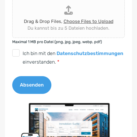
Drag & Drop Files,
Choose Files to Upload
Du kannst bis zu 5 Dateien hochladen.
Maximal 1 MB pro Datei (png, jpg, jpeg, webp, pdf)
D
Ich bin mit den
Datenschutzbestimmungen
S
einverstanden.
*
G
V
Absenden
O
-
A
E
l
i
t
n
e
v
r