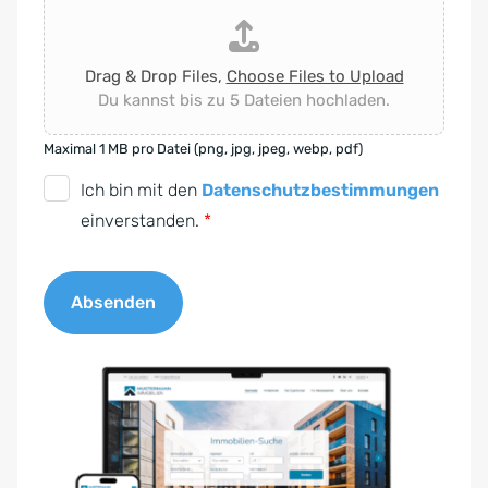
Drag & Drop Files,
Choose Files to Upload
Du kannst bis zu 5 Dateien hochladen.
Maximal 1 MB pro Datei (png, jpg, jpeg, webp, pdf)
D
Ich bin mit den
Datenschutzbestimmungen
S
einverstanden.
*
G
V
Absenden
O
-
A
E
l
i
t
n
e
v
r