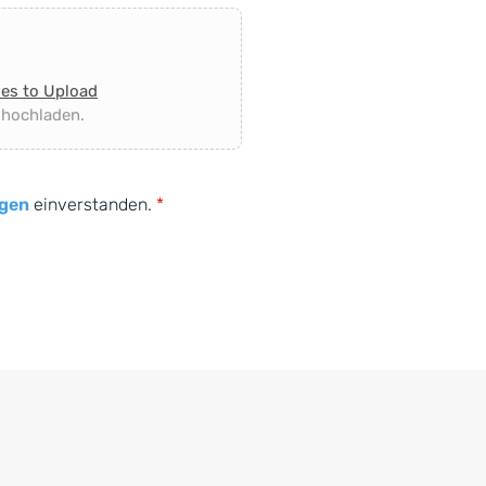
les to Upload
 hochladen.
gen
einverstanden.
*