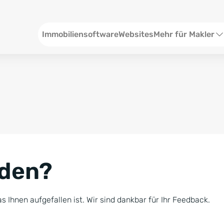
Header
Immobiliensoftware
Websites
Mehr für Makler
SEO und Content
W
Social Media
S
Social Ads
V
Google Ads
R
nden?
Newsletter-Pakete
B
Consulting
N
s Ihnen aufgefallen ist. Wir sind dankbar für Ihr Feedback.
Softwareschulunge