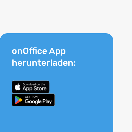
onOffice App
herunterladen: