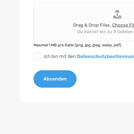
Drag & Drop Files,
Choose Fi
Du kannst bis zu 5 Dateien
Maximal 1 MB pro Datei (png, jpg, jpeg, webp, pdf)
D
Ich bin mit den
Datenschutzbestimmun
S
G
Absenden
V
O
A
-
l
E
t
i
e
n
r
v
n