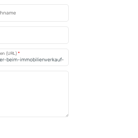
chname
CRM für Banken
den (URL)
*