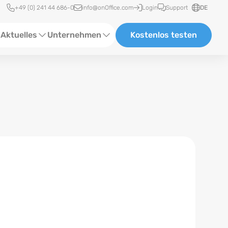
Schnellzugriff
+49 (0) 241 44 686-0
info@onOffice.com
Login
Support
DE
Aktuelles
Unternehmen
Kostenlos testen
ebinare
Über Uns
tatus-News
Partner und Kooperationen
eranstaltungen
Karriere
eferenzen
log
ewsletter
n