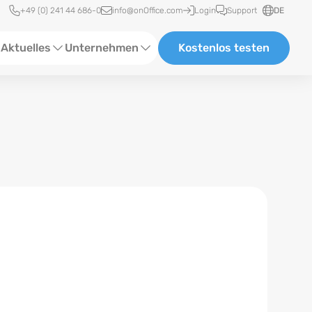
Schnellzugriff
+49 (0) 241 44 686-0
info@onOffice.com
Login
Support
DE
Aktuelles
Unternehmen
Kostenlos testen
ebinare
Über Uns
tatus-News
Partner und Kooperationen
eranstaltungen
Karriere
eferenzen
log
ewsletter
n