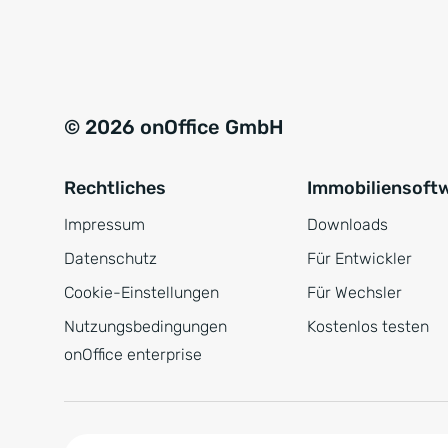
e
a
r
t
s
i
t
v
© 2026 onOffice GmbH
ä
e
n
:
Rechtliches
Immobiliensoft
d
n
Impressum
Downloads
i
Datenschutz
Für Entwickler
s
Cookie-Einstellungen
Für Wechsler
*
Nutzungsbedingungen
Kostenlos testen
onOffice enterprise