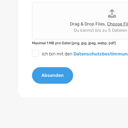
Drag & Drop Files,
Choose Fi
Du kannst bis zu 5 Dateien
Maximal 1 MB pro Datei (png, jpg, jpeg, webp, pdf)
D
Ich bin mit den
Datenschutzbestimmun
S
G
Absenden
V
O
A
-
l
E
t
i
e
n
r
v
n