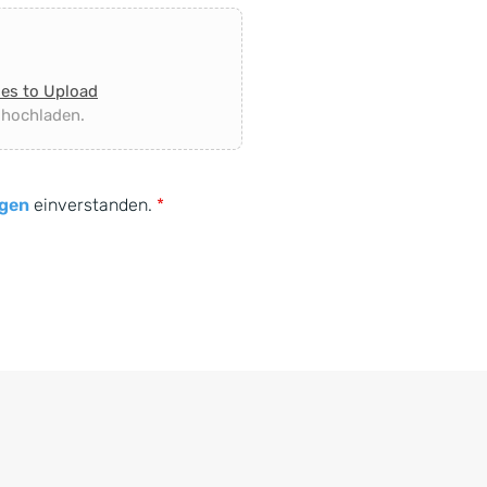
les to Upload
 hochladen.
gen
einverstanden.
*