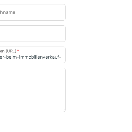
chname
CRM für Banken
den (URL)
*