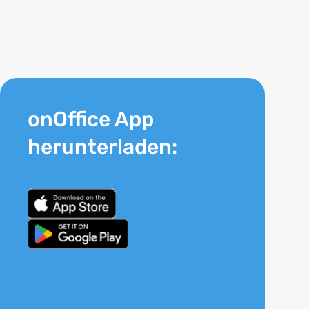
onOffice App
herunterladen: