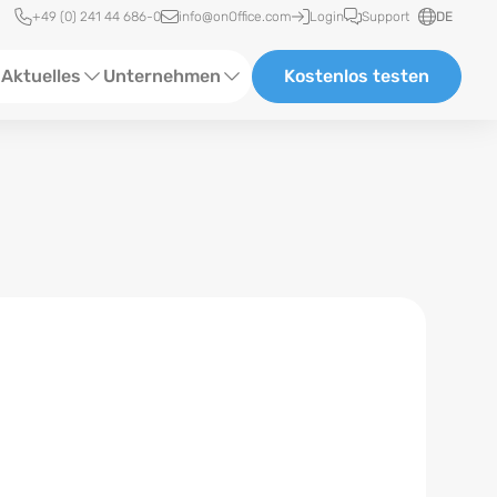
Schnellzugriff
+49 (0) 241 44 686-0
info@onOffice.com
Login
Support
DE
Aktuelles
Unternehmen
Kostenlos testen
ebinare
Über Uns
tatus-News
Partner und Kooperationen
eranstaltungen
Karriere
eferenzen
log
ewsletter
n