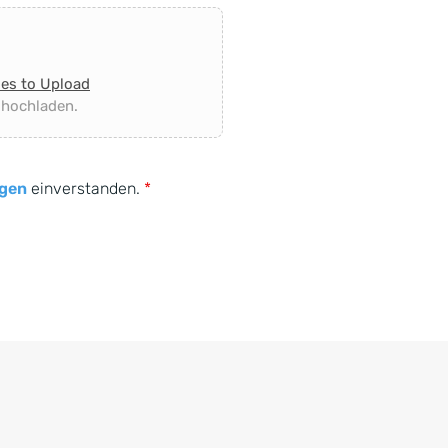
les to Upload
 hochladen.
gen
einverstanden.
*