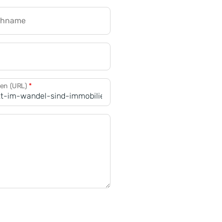
chname
CRM für Banken
den (URL)
*