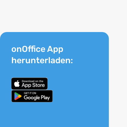
onOffice App
herunterladen: