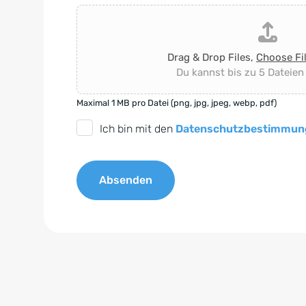
Drag & Drop Files,
Choose Fi
Du kannst bis zu 5 Dateien
Maximal 1 MB pro Datei (png, jpg, jpeg, webp, pdf)
D
Ich bin mit den
Datenschutzbestimmun
S
G
Absenden
V
O
A
-
l
E
t
i
e
n
r
v
n