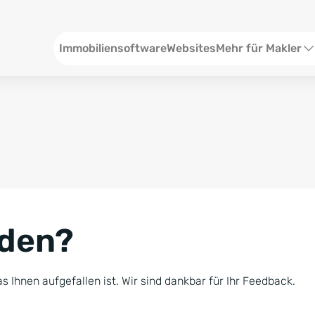
Header
Immobiliensoftware
Websites
Mehr für Makler
SEO und Content
W
Social Media
S
Social Ads
V
Google Ads
R
nden?
Newsletter-Pakete
B
Consulting
N
s Ihnen aufgefallen ist. Wir sind dankbar für Ihr Feedback.
Softwareschulunge