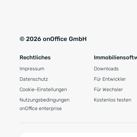
e
a
r
t
s
i
t
v
© 2026 onOffice GmbH
ä
e
n
:
Rechtliches
Immobiliensoft
d
n
Impressum
Downloads
i
Datenschutz
Für Entwickler
s
Cookie-Einstellungen
Für Wechsler
*
Nutzungsbedingungen
Kostenlos testen
onOffice enterprise