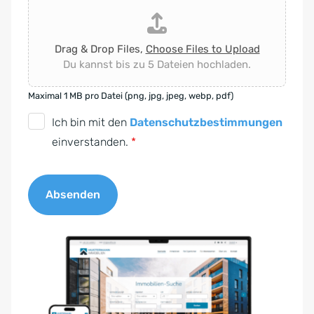
Drag & Drop Files,
Choose Files to Upload
Du kannst bis zu 5 Dateien hochladen.
Maximal 1 MB pro Datei (png, jpg, jpeg, webp, pdf)
D
Ich bin mit den
Datenschutzbestimmungen
S
einverstanden.
*
G
V
Absenden
O
-
A
E
l
i
t
n
e
v
r